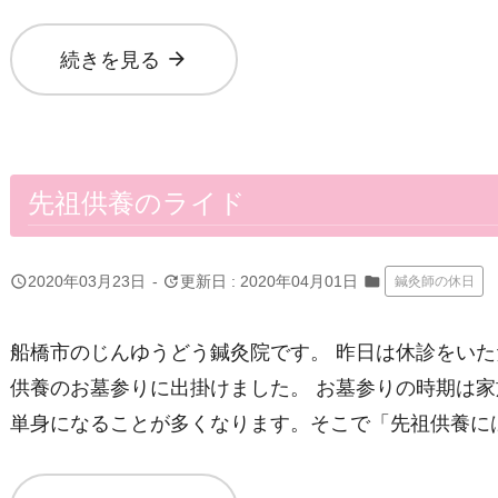
arrow_forward
続きを見る
先祖供養のライド
query_builder
update
2020年03月23日
-
更新日 : 2020年04月01日
folder
鍼灸師の休日
船橋市のじんゆうどう鍼灸院です。 昨日は休診をい
供養のお墓参りに出掛けました。 お墓参りの時期は
単身になることが多くなります。そこで「先祖供養に