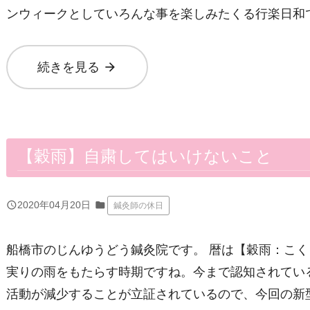
ンウィークとしていろんな事を楽しみたくる行楽日和
arrow_forward
続きを見る
【穀雨】自粛してはいけないこと
query_builder
2020年04月20日
folder
鍼灸師の休日
船橋市のじんゆうどう鍼灸院です。 暦は【穀雨：こ
実りの雨をもたらす時期ですね。今まで認知されてい
活動が減少することが立証されているので、今回の新