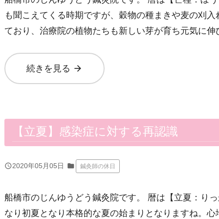
も聞こえてくる時期ですが、穀物の種まきや麦の刈入
ており、治療院の植物たちも新しい芽が育ち元気に伸
arrow_forward
続きを見る
【立夏】感染症に対する再認識
query_builder
2020年05月05日
folder
鍼灸師の休日
船橋市のじんゆうどう鍼灸院です。 暦は【立夏：り
なり初夏となり本格的な夏の始まりとなりますね。心