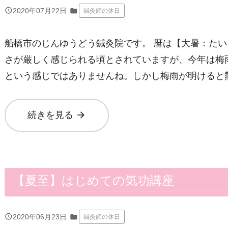
query_builder
2020年07月22日
folder
鍼灸師の休日
船橋市のじんゆうどう鍼灸院です。 暦は【大暑：た
さが厳しく感じられる頃とされていますが、今年は梅
という感じではありませんね。しかし梅雨が明けると
arrow_forward
続きを見る
【夏至】はじめての気功講座
query_builder
2020年06月23日
folder
鍼灸師の休日