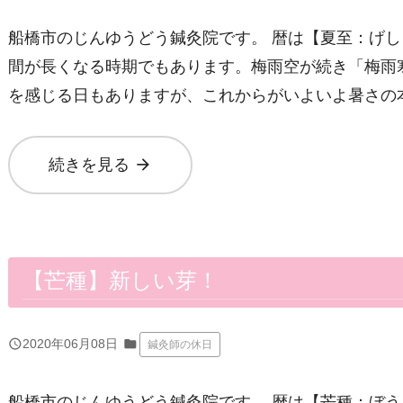
船橋市のじんゆうどう鍼灸院です。 暦は【夏至：げ
間が長くなる時期でもあります。梅雨空が続き「梅雨
を感じる日もありますが、これからがいよいよ暑さの
arrow_forward
続きを見る
【芒種】新しい芽！
query_builder
2020年06月08日
folder
鍼灸師の休日
船橋市のじんゆうどう鍼灸院です。 暦は【芒種：ぼ