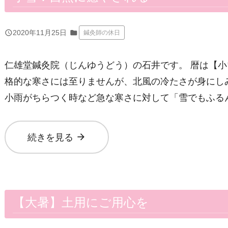
query_builder
2020年11月25日
folder
鍼灸師の休日
仁雄堂鍼灸院（じんゆうどう）の石井です。 暦は【
格的な寒さには至りませんが、北風の冷たさが身にし
小雨がちらつく時など急な寒さに対して「雪でもふる
arrow_forward
続きを見る
【大暑】土用にご用心を