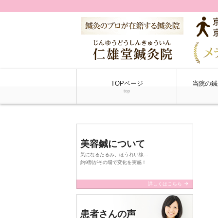
TOPページ
当院の鍼
top
美容鍼について
気になるたるみ、ほうれい線…
約9割がその場で変化を実感！
arrow_forward
詳しくはこちら
患者さんの声