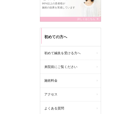
96%以上の患者様が
施術の効果を実感しています
arrow_forward
詳しくはこちら
初めての方へ
初めて鍼灸を受ける方へ
来院前にご覧ください
施術料金
アクセス
よくある質問