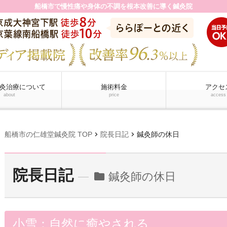
船橋市で慢性痛や身体の不調を根本改善に導く鍼灸院
灸治療について
施術料金
アクセ
about
price
access
chevron_right
chevron_right
船橋市の仁雄堂鍼灸院 TOP
院長日記
鍼灸師の休日
院長日記
鍼灸師の休日
folder
小雪：自然に癒やされる