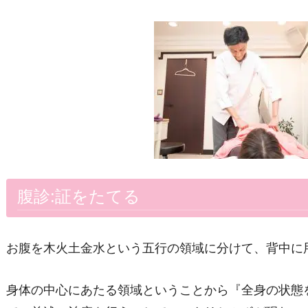
腹診
:
証をたてる
お腹を木火土金水という五行の領域に分けて、背中に
身体の中心にあたる領域ということから『全身の状態