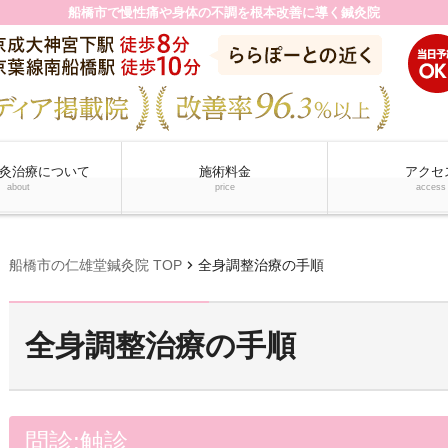
船橋市で慢性痛や身体の不調を根本改善に導く鍼灸院
灸治療について
施術料金
アクセ
about
price
access
chevron_right
船橋市の仁雄堂鍼灸院 TOP
全身調整治療の手順
全身調整治療の手順
問診
:
触診