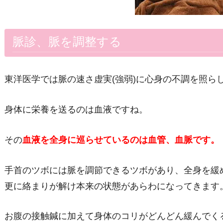
脈診、脈を調整する
東洋医学では脈の速さ虚実
(
強弱
)に
心身の不調を照ら
身体に栄養を送るのは血液ですね。
その
血液を全身に巡らせているのは血管、血脈です。
手首のツボには脈を調節できるツボがあり、全身を緩
更に絡まりが解け本来の状態があらわになってきます
お腹の接触鍼に加えて身体のコリがどんどん緩んでく