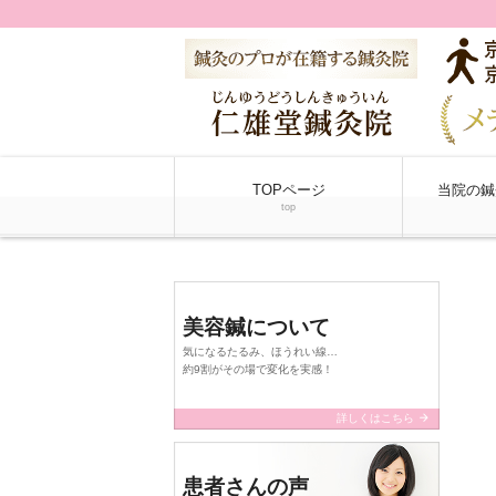
TOPページ
当院の鍼
top
美容鍼について
気になるたるみ、ほうれい線…
約9割がその場で変化を実感！
arrow_forward
詳しくはこちら
患者さんの声