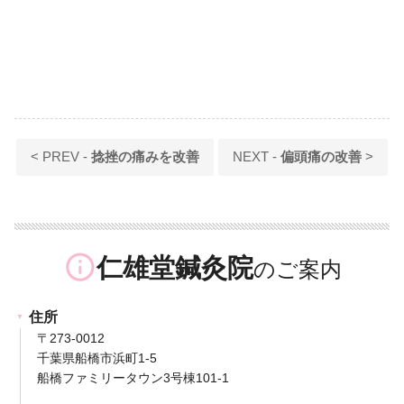
< PREV -
捻挫の痛みを改善
NEXT -
偏頭痛の改善
>
info_outline
仁雄堂鍼灸院
住所
〒273-0012
千葉県船橋市浜町1-5
船橋ファミリータウン3号棟101-1