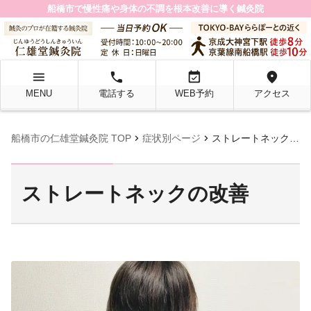
船橋市で慢性痛や身体の不調を根本改善に導く鍼灸院
menu
local_phone
event_available
location_on
MENU
電話する
WEB予約
アクセス
chevron_right
chevron_right
船橋市の仁雄堂鍼灸院 TOP
症状別ページ
ストレートネックの改善
ストレートネックの改善