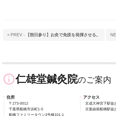
< PREV -
【朔日参り】お灸で免疫を発揮させる。
NE
info_outline
仁雄堂鍼灸院
住所
アクセス
〒273-0012
京成大神宮下駅徒
千葉県船橋市浜町1-5
京葉線南船橋駅徒歩
船橋ファミリータウン3号棟101-1