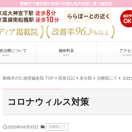
船橋市で慢性痛や身体の不調を根本改善に導く鍼灸院
灸治療について
施術料金
アクセ
about
price
access
chevron_right
chevron_right
chevron_right
chevron_right
船橋市の仁雄堂鍼灸院 TOP
院長日記
未分類
治療院にて
コロ
コロナウィルス対策
folder
query_builder
2020年04月03日
治療院にて