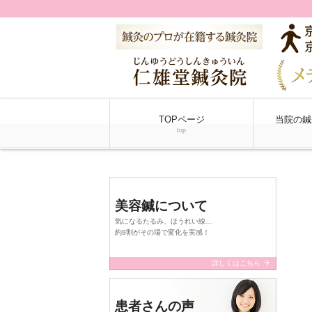
TOPページ
当院の鍼
top
美容鍼について
気になるたるみ、ほうれい線…
約9割がその場で変化を実感！
arrow_forward
詳しくはこちら
患者さんの声