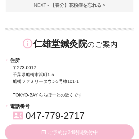
NEXT -
【春分】花粉症を忘れる
>
info_outline
仁雄堂鍼灸院
住所
〒273-0012
千葉県船橋市浜町1-5
船橋ファミリータウン3号棟101-1
TOKYO-BAY ららぽーとの近くです
電話番号
contact_phone
047-779-2717
event_available
ご予約は24時間受付中