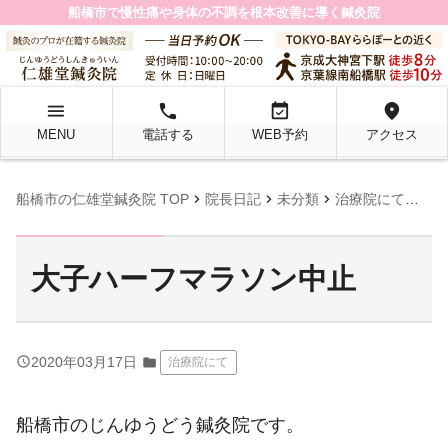
船橋市で慢性痛や身体の不調を根本改善に導く鍼灸院
menu
local_phone
event_available
location_on
MENU
電話する
WEB予約
アクセス
chevron_right
chevron_right
chevron_right
chevron_right
船橋市の仁雄堂鍼灸院 TOP
院長日記
未分類
治療院にて
大
大子ハーフマラソン中止
query_builder
2020年03月17日
folder
治療院にて
船橋市のじんゆうどう鍼灸院です。