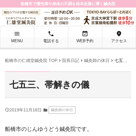
船橋市で慢性痛や身体の不調を根本改善に導く鍼灸院
menu
local_phone
event_available
location_on
MENU
電話する
WEB予約
アクセス
chevron_right
chevron_right
chevron_right
船橋市の仁雄堂鍼灸院 TOP
院長日記
鍼灸師の休日
七五三、帯解きの儀
七五三、帯解きの儀
query_builder
2019年11月18日
folder
鍼灸師の休日
船橋市のじんゆうどう鍼灸院です。