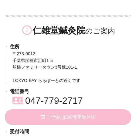
info_outline
仁雄堂鍼灸院
住所
〒273-0012
千葉県船橋市浜町1-5
船橋ファミリータウン3号棟101-1
TOKYO-BAY ららぽーとの近くです
電話番号
contact_phone
047-779-2717
event_available
ご予約は24時間受付中
受付時間