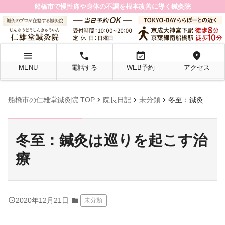
船橋市で慢性痛や身体の不調を根本改善に導く鍼灸院
menu
local_phone
event_available
location_on
MENU
電話する
WEB予約
アクセス
chevron_right
chevron_right
chevron_right
船橋市の仁雄堂鍼灸院 TOP
院長日記
未分類
冬至：鍼灸は巡りを起こす治療
冬至：鍼灸は巡りを起こす治
療
query_builder
2020年12月21日
folder
未分類