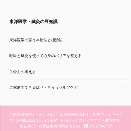
東洋医学・鍼灸の豆知識
東洋医学で言う本治法と標治法
呼吸と鍼灸を使って心身のバリアを整える
生命力の考え方
ご家庭でできるはり・きゅうセルフケア
仁雄堂鍼灸院 / 〒273-0012 千葉県船橋市浜町1-5 船橋ファミリータ
ウン3号棟101-1 TOKYO-BAY ららぽーとの近くです / 京成大神宮下
contact_phone
駅徒歩8分 京葉線南船橋駅徒歩10分 /
047-779-2717