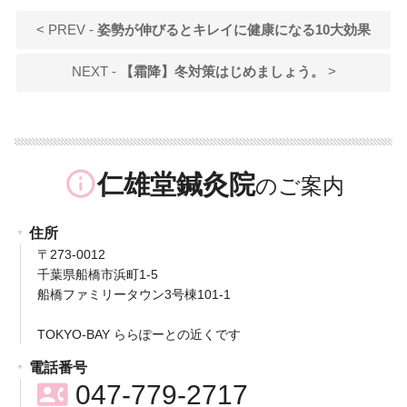
< PREV -
姿勢が伸びるとキレイに健康になる10大効果
NEXT -
【霜降】冬対策はじめましょう。
>
info_outline
仁雄堂鍼灸院
住所
〒273-0012
千葉県船橋市浜町1-5
船橋ファミリータウン3号棟101-1
TOKYO-BAY ららぽーとの近くです
電話番号
contact_phone
047-779-2717