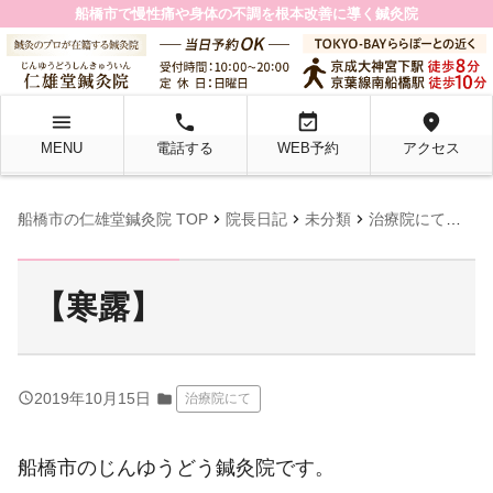
船橋市で慢性痛や身体の不調を根本改善に導く鍼灸院
menu
local_phone
event_available
location_on
MENU
電話する
WEB予約
アクセス
chevron_right
chevron_right
chevron_right
chevron_right
船橋市の仁雄堂鍼灸院 TOP
院長日記
未分類
治療院にて
【
【寒露】
query_builder
2019年10月15日
folder
治療院にて
船橋市のじんゆうどう鍼灸院です。