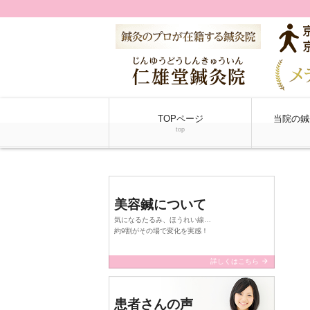
TOPページ
当院の鍼
top
美容鍼について
気になるたるみ、ほうれい線…
約9割がその場で変化を実感！
arrow_forward
詳しくはこちら
患者さんの声