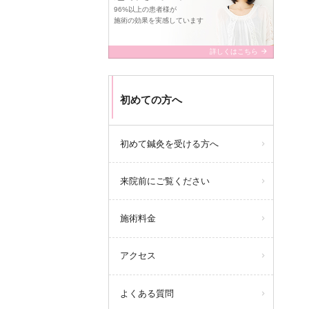
96%以上の患者様が
施術の効果を実感しています
arrow_forward
詳しくはこちら
初めての方へ
初めて鍼灸を受ける方へ
来院前にご覧ください
施術料金
アクセス
よくある質問