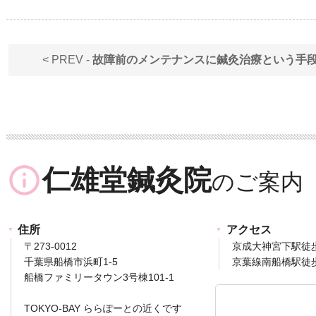
< PREV -
故障前のメンテナンスに鍼灸治療という手
info_outline
仁雄堂鍼灸院
住所
アクセス
〒273-0012
京成大神宮下駅徒
千葉県船橋市浜町1-5
京葉線南船橋駅徒歩
船橋ファミリータウン3号棟101-1
TOKYO-BAY ららぽーとの近くです