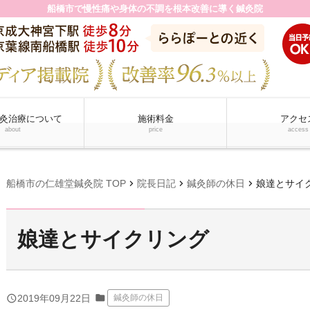
船橋市で慢性痛や身体の不調を根本改善に導く鍼灸院
灸治療について
施術料金
アクセ
about
price
access
chevron_right
chevron_right
chevron_right
船橋市の仁雄堂鍼灸院 TOP
院長日記
鍼灸師の休日
娘達とサイ
娘達とサイクリング
folder
query_builder
2019年09月22日
鍼灸師の休日