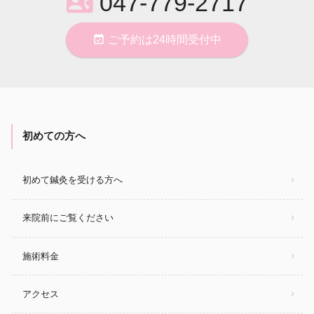
contact_phone
047-779-2717
event_available
ご予約は24時間受付中
初めての方へ
初めて鍼灸を受ける方へ
来院前にご覧ください
施術料金
アクセス