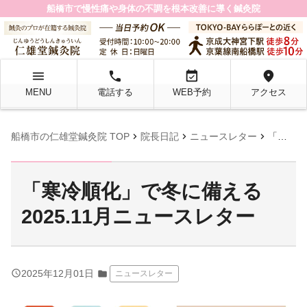
船橋市で慢性痛や身体の不調を根本改善に導く鍼灸院
menu
local_phone
event_available
location_on
MENU
電話する
WEB予約
アクセス
chevron_right
chevron_right
chevron_right
船橋市の仁雄堂鍼灸院 TOP
院長日記
ニュースレター
「寒冷順化」で冬に備える2025.11月ニュースレター
「寒冷順化」で冬に備える
2025.11月ニュースレター
query_builder
2025年12月01日
folder
ニュースレター