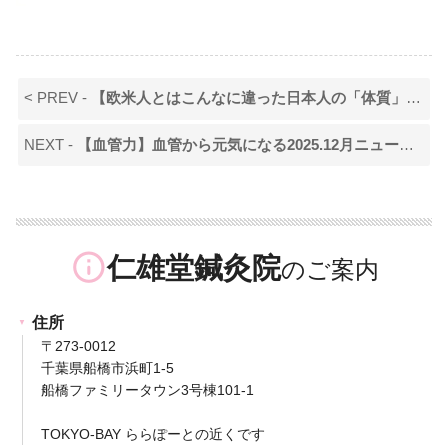
< PREV -
【欧米人とはこんなに違った日本人の「体質」】2025.10月ニュースレター
NEXT -
【血管力】血管から元気になる2025.12月ニュースレター
info_outline
仁雄堂鍼灸院
住所
〒273-0012
千葉県船橋市浜町1-5
船橋ファミリータウン3号棟101-1
TOKYO-BAY ららぽーとの近くです